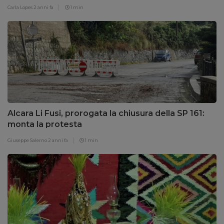
Carla Lopes
2 anni fa
1 min
Alcara Li Fusi, prorogata la chiusura della SP 161:
monta la protesta
Giuseppe Salerno
2 anni fa
1 min