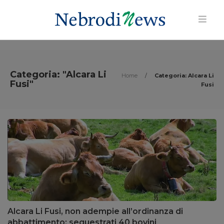
Categoria: "Alcara Li
Home
/
Categoria: Alcara Li
Fusi"
Fusi
Alcara Li Fusi, non adempie all’ordinanza di
abbattimento: sequestrati 40 bovini