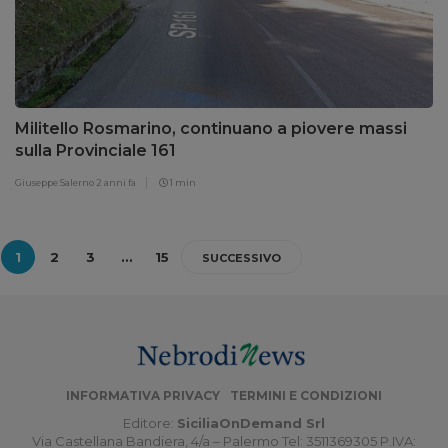
Militello Rosmarino, continuano a piovere massi
sulla Provinciale 161
Giuseppe Salerno
2 anni fa
1 min
1
2
3
…
15
SUCCESSIVO
INFORMATIVA PRIVACY
TERMINI E CONDIZIONI
Editore:
SiciliaOnDemand Srl
Via Castellana Bandiera, 4/a – Palermo Tel: 3511369305 P.IVA: