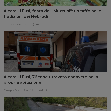
Alcara Li Fusi, festa del “Muzzuni”: un tuffo nelle
tradizioni dei Nebrodi
Carla Lopes
2 anni fa
1 min
Alcara Li Fusi, 76enne ritrovato cadavere nella
propria abitazione
Giuseppe Salerno
2 anni fa
1 min