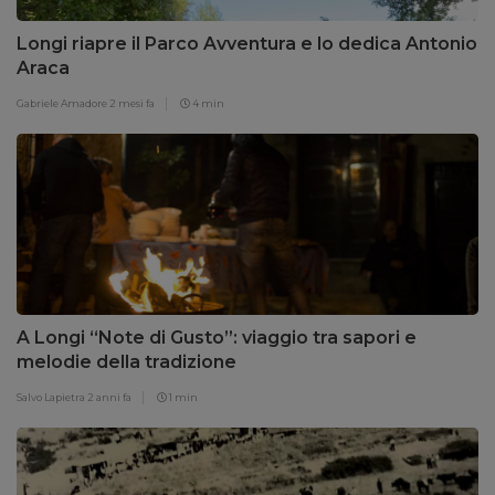
Longi riapre il Parco Avventura e lo dedica Antonio
Araca
Gabriele Amadore
2 mesi fa
4 min
A Longi “Note di Gusto”: viaggio tra sapori e
melodie della tradizione
Salvo Lapietra
2 anni fa
1 min