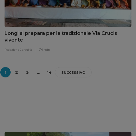
Longi si prepara per la tradizionale Via Crucis
vivente
Redazione
2 anni fa
1 min
1
2
3
…
14
SUCCESSIVO