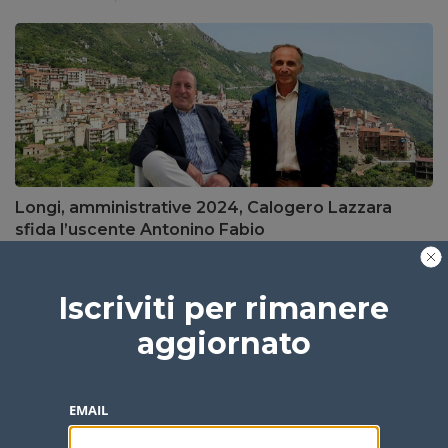
Longi, amministrative 2024, Calogero Lazzara
sfida l’uscente Antonino Fabio
Giuseppe Salerno
2 anni fa
1 min
Iscriviti per rimanere
aggiornato
EMAIL