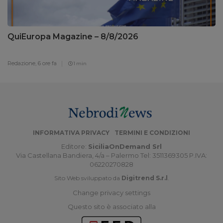
QuiEuropa Magazine – 8/8/2026
Redazione,
6 ore fa
1 min
INFORMATIVA PRIVACY
TERMINI E CONDIZIONI
Editore:
SiciliaOnDemand Srl
Via Castellana Bandiera, 4/a – Palermo Tel: 3511369305 P.IVA:
06220270828
Sito Web sviluppato da
Digitrend S.r.l
.
Change privacy settings
Questo sito è associato alla