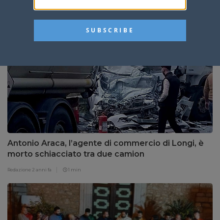
Cantieri di lavoro: finanziate 17 opere ad
altrettanti Comuni dei Nebrodi
Giuseppe Salerno
2 anni fa
1 min
Antonio Araca, l’agente di commercio di Longi, è
morto schiacciato tra due camion
Redazione
2 anni fa
1 min