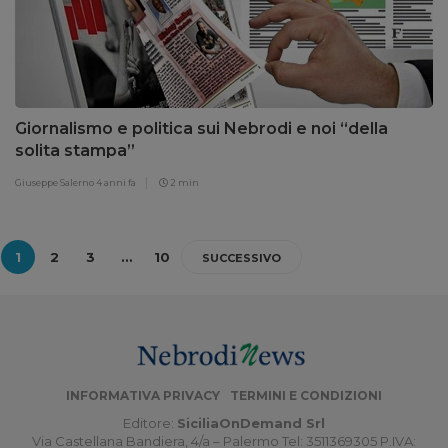
Giornalismo e politica sui Nebrodi e noi “della
solita stampa”
Giuseppe Salerno
4 anni fa
2 min
1
2
3
…
10
SUCCESSIVO
INFORMATIVA PRIVACY
TERMINI E CONDIZIONI
Editore:
SiciliaOnDemand Srl
Via Castellana Bandiera, 4/a – Palermo Tel: 3511369305 P.IVA: