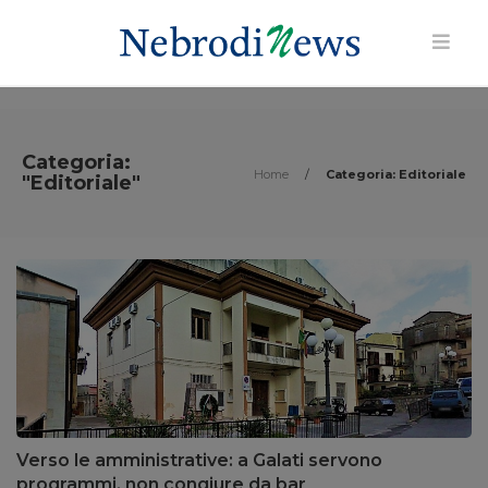
Categoria:
Home
/
Categoria: Editoriale
"Editoriale"
Verso le amministrative: a Galati servono
programmi, non congiure da bar