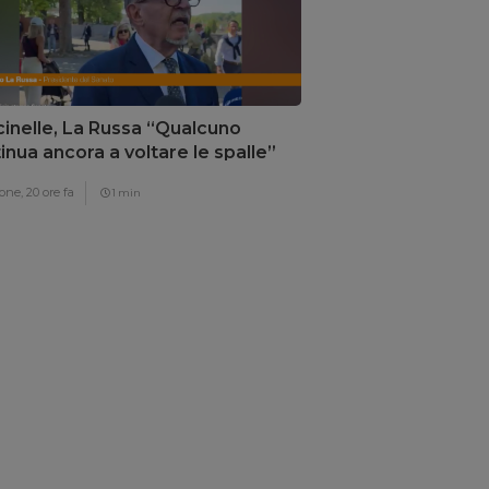
inelle, La Russa “Qualcuno
inua ancora a voltare le spalle”
one,
20 ore fa
1 min