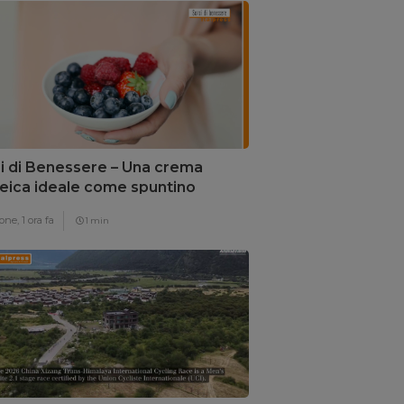
i di Benessere – Una crema
eica ideale come spuntino
one,
1 ora fa
1 min