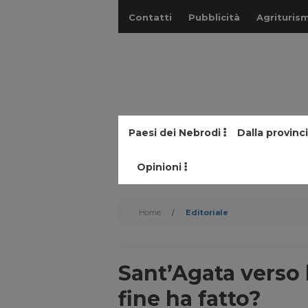
Contatti
Pubblicità
Agriturism
Paesi dei Nebrodi
Dalla provinc
Opinioni
Home
/
Editoriale
Sant’Agata verso l
fine ha fatto?