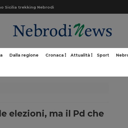
o Sicilia trekking Nebrodi
ia
Dalla regione
Cronaca
Attualità
Sport
Nebr
e elezioni, ma il Pd che