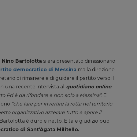
e
Nino Bartolotta
si era presentato dimissionario
artito democratico di Messina
ma la direzione
tario di rimanere e di guidare il partito verso il
in una recente intervista al
quotidiano online
to Pd è da rifondare e non solo a Messina”.
E
arono
“che fare per invertire la rotta nel territorio
petto organizzativo azzerare tutto e aprire il
i Bartolotta è duro e netto. E tale giudizio può
ratico di Sant’Agata Militello.