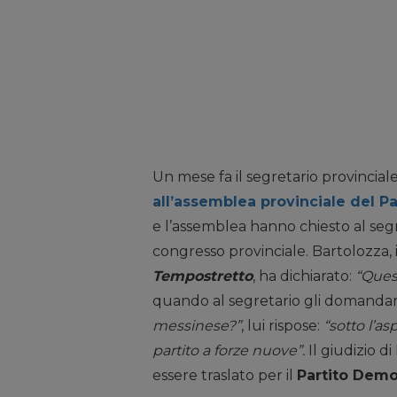
Un mese fa il segretario provincial
all’assemblea provinciale del P
e l’assemblea hanno chiesto al segre
congresso provinciale. Bartolozza, 
Tempostretto
, ha dichiarato:
“Ques
quando al segretario gli domand
messinese?”
, lui rispose:
“sotto l’as
partito a forze nuove”.
Il giudizio d
essere traslato per il
Partito Democ