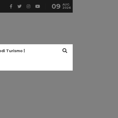
09
AUG
2026
odi Turismo