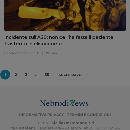
Incidente sull’A20: non ce l’ha fatta il paziente
trasferito in elisoccorso
Giuseppe Salerno
2 anni fa
1 min
1
2
3
…
55
SUCCESSIVO
INFORMATIVA PRIVACY
TERMINI E CONDIZIONI
Editore:
SiciliaOnDemand Srl
Via Castellana Bandiera, 4/a – Palermo Tel: 3511369305 P.IVA: