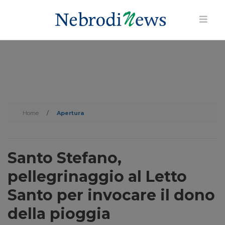
Home
/
Apertura
Santo Stefano,
pellegrinaggio al Letto
Santo per invocare il dono
della pioggia