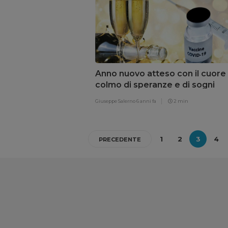
Anno nuovo atteso con il cuore
colmo di speranze e di sogni
Giuseppe Salerno
6 anni fa
2 min
1
2
3
4
PRECEDENTE