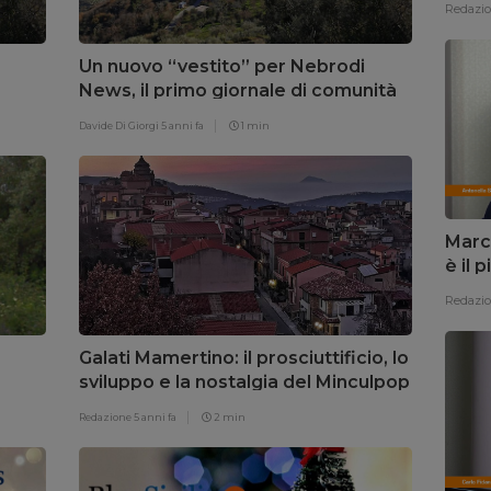
Redazi
Un nuovo “vestito” per Nebrodi
News, il primo giornale di comunità
Davide Di Giorgi
5 anni fa
1 min
Marci
è il 
Redazi
Galati Mamertino: il prosciuttificio, lo
sviluppo e la nostalgia del Minculpop
Redazione
5 anni fa
2 min