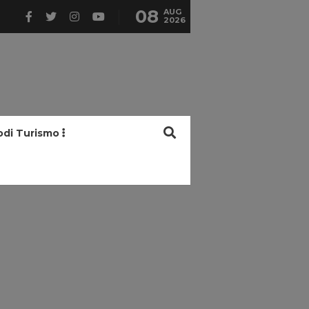
08
AUG
2026
odi Turismo