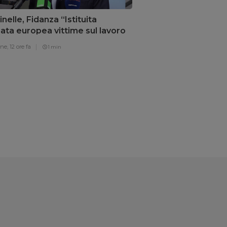
nelle, Fidanza “Istituita
ata europea vittime sul lavoro
gosto”
one,
12 ore fa
1 min