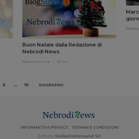
Marci
giorn
l’8 a
Redazi
Buon Natale dalla Redazione di
Nebrodi News
Redazione
6 anni fa
1 min
5
…
10
SUCCESSIVO
INFORMATIVA PRIVACY
TERMINI E CONDIZIONI
Editore:
SiciliaOnDemand Srl