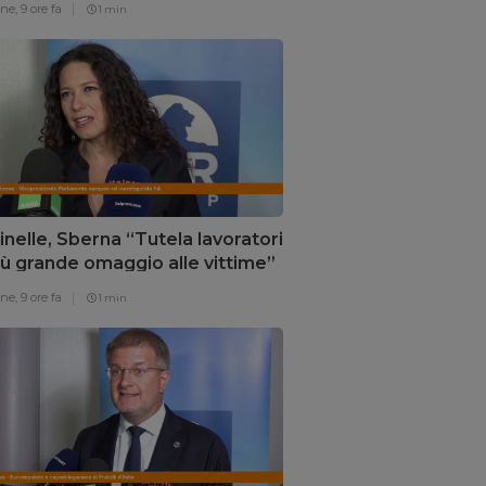
one,
9 ore fa
1 min
nelle, Sberna “Tutela lavoratori
più grande omaggio alle vittime”
one,
9 ore fa
1 min