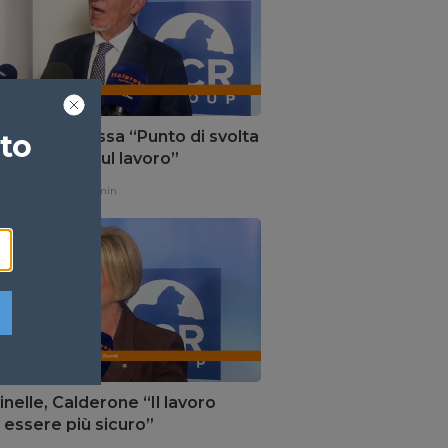
nelle, La Russa “Punto di svolta
ato
a sicurezza sul lavoro”
one,
9 ore fa
1 min
nelle, Calderone “Il lavoro
 essere più sicuro”