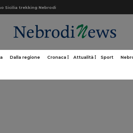
o Sicilia trekking Nebrodi
ia
Dalla regione
Cronaca
Attualità
Sport
Nebr