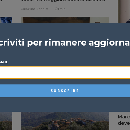
i
Carlos Vinci
5 anni fa
1 min
Marci
criviti per rimanere aggiorn
per l
Redazi
MAIL
sione
Musumeci sta permettendo la
distruzione delle nostre spiagge
Carlos Vinci
5 anni fa
1 min
Marci
deve