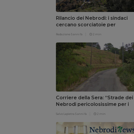
Rilancio dei Nebrodi: i sindaci
cercano scorciatoie per
nascondere la loro incapacità
Redazione
5 anni fa
2 min
Corriere della Sera: “Strade dei
Nebrodi pericolosissime per i
ciclisti”. Ma sono i Peloritani
Salvo Lapietra
5 anni fa
2 min