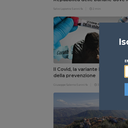
legge si applica solo per i nemic
Salvo Lapietra
5 anni fa
2 min
Is
E
Il Covid, la variante Delta e l’illu
della prevenzione
Giuseppe Salerno
5 anni fa
3 min