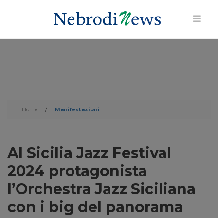
Home
/
Manifestazioni
Al Sicilia Jazz Festival
2024 protagonista
l’Orchestra Jazz Siciliana
con i big del panorama