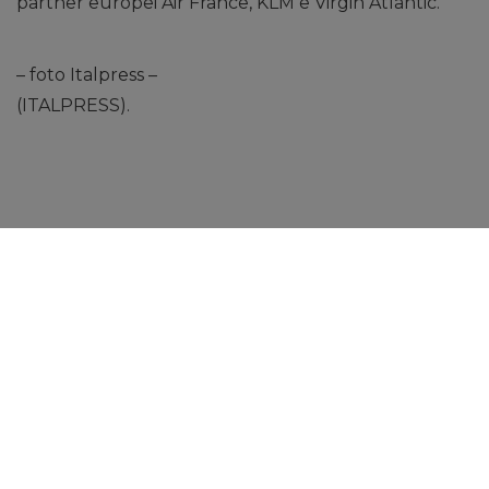
partner europei Air France, KLM e Virgin Atlantic.
– foto Italpress –
(ITALPRESS).