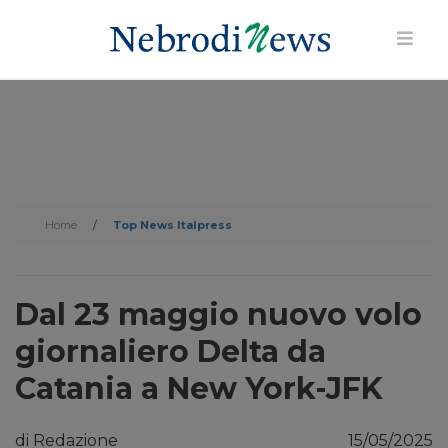
Home
/
Top News Italpress
Dal 23 maggio nuovo volo
giornaliero Delta da
Catania a New York-JFK
di Redazione
15/05/2025