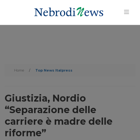
Home
/
Top News Italpress
Giustizia, Nordio
“Separazione delle
carriere è madre delle
riforme”