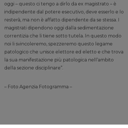
oggi – questo ci tengo a dirlo da ex magistrato – è
indipendente dal potere esecutivo, deve esserlo e lo
resterà, ma non è affatto dipendente da se stessa. I
magistrati dipendono oggi dalla sedimentazione
correntizia che li tiene sotto tutela. In questo modo
noi li svincoleremo, spezzeremo questo legame
patologico che unisce elettore ed eletto e che trova
la sua manifestazione più patologica nell’ambito
della sezione disciplinare”.
– Foto Agenzia Fotogramma –