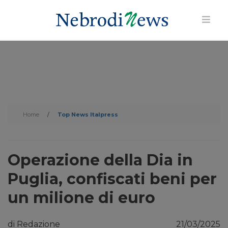
Home
/
Top News Italpress
Operazione della Dia in
Puglia, confiscati beni per
un milione di euro
di Redazione
21/03/2025