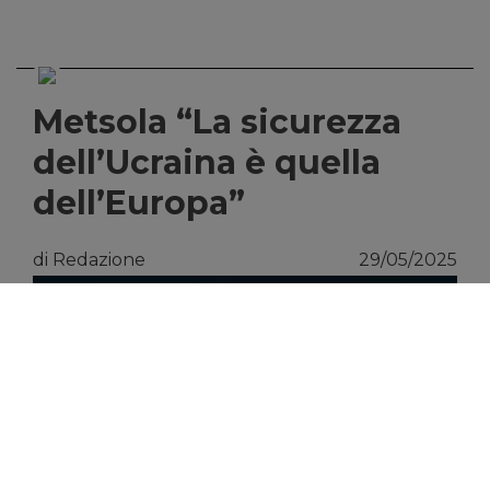
Metsola “La sicurezza
dell’Ucraina è quella
dell’Europa”
di Redazione
29/05/2025