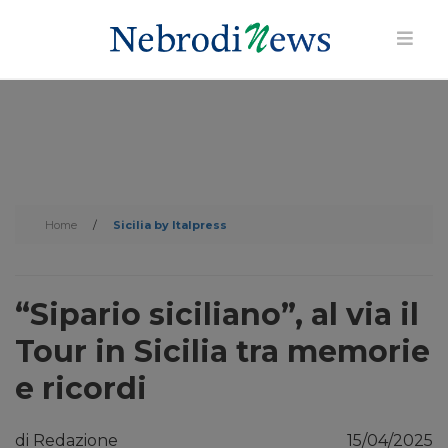
Home
/
Sicilia by Italpress
“Sipario siciliano”, al via il
Tour in Sicilia tra memorie
e ricordi
di Redazione
15/04/2025