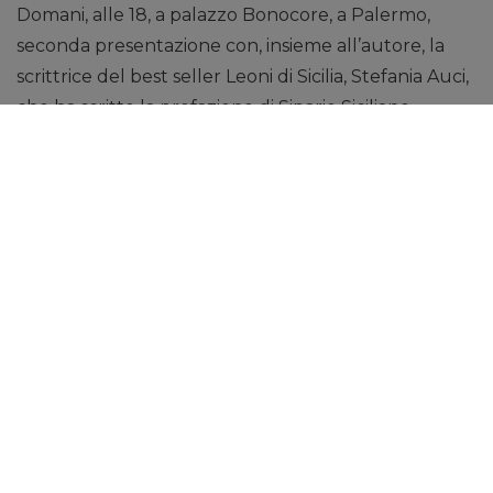
Domani, alle 18, a palazzo Bonocore, a Palermo,
seconda presentazione con, insieme all’autore, la
scrittrice del best seller Leoni di Sicilia, Stefania Auci,
che ha scritto la prefazione di Sipario Siciliano.
Assieme a lei ci saranno il procuratore Giuseppe
Pignatone, il giornalista Giuseppe Sottile, coordinerà
il dibattito Emanuele Lauria, capo della redazione di
Repubblica Palermo. Sempre l’attrice Ester
Pantano, leggerà alcuni brani.
Il 23 aprile, a Catania, alle ore 18, presso la legatoria-
libreria Prampolini, terza presentazione con
Raffaello Piraneo, direttore della Sicilia di Catania,
Elvira Seminara, scrittrice, e Michela Giuffrida,
giornalista. Ci sarà sempre Ester Pantano, impegnata
nella lettura di alcuni brani del libro. E per finire
sabato 19 aprile, serata al castello di Federico II di