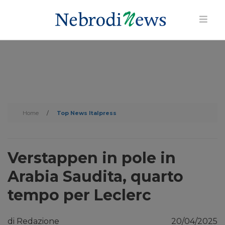
Home
/
Top News Italpress
Verstappen in pole in
Arabia Saudita, quarto
tempo per Leclerc
di Redazione
20/04/2025