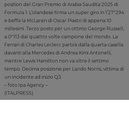
position del Gran Premio di Arabia Saudita 2025 di
Formula 1. L’olandese firma un super giro in 1’27″294
e beffa la McLaren di Oscar Piastri di appena 10
millesimi. Terzo posto per un ottimo George Russell,
a 0″113 dal quattro volte campione del mondo. La
Ferrari di Charles Leclerc partirà dalla quarta casella
davanti alla Mercedes di Andrea Kimi Antonelli,
mentre Lewis Hamilton non va oltre il settimo
tempo. Decima posizione per Lando Norris, vittima di
un incidente ad inizio Q3.
– foto Ipa Agency –
(ITALPRESS).