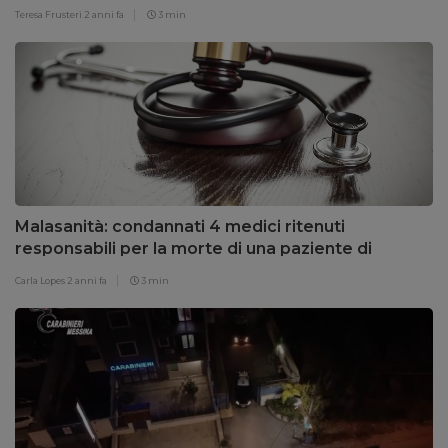
Teresa Frusteri
2 anni fa
3 min
Malasanità: condannati 4 medici ritenuti
responsabili per la morte di una paziente di
Mistretta
Carla Lopes
2 anni fa
3 min