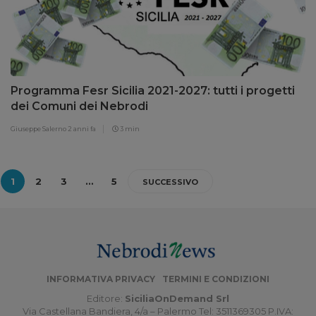
Programma Fesr Sicilia 2021-2027: tutti i progetti
dei Comuni dei Nebrodi
Giuseppe Salerno
2 anni fa
3 min
1
2
3
…
5
SUCCESSIVO
INFORMATIVA PRIVACY
TERMINI E CONDIZIONI
Editore:
SiciliaOnDemand Srl
Via Castellana Bandiera, 4/a – Palermo Tel: 3511369305 P.IVA: