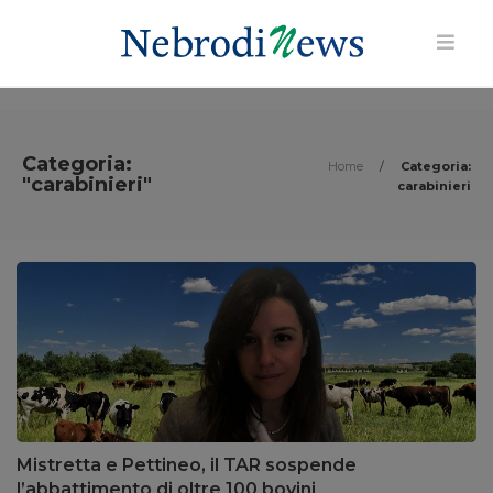
Categoria:
Home
/
Categoria:
"carabinieri"
carabinieri
Mistretta e Pettineo, il TAR sospende
l’abbattimento di oltre 100 bovini