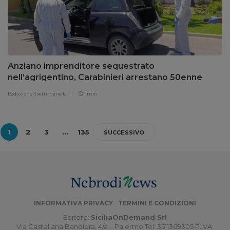
Anziano imprenditore sequestrato
nell’agrigentino, Carabinieri arrestano 50enne
Redazione
3 settimane fa
1 min
1
2
3
…
135
SUCCESSIVO
INFORMATIVA PRIVACY
TERMINI E CONDIZIONI
Editore:
SiciliaOnDemand Srl
Via Castellana Bandiera, 4/a – Palermo Tel: 3511369305 P.IVA: