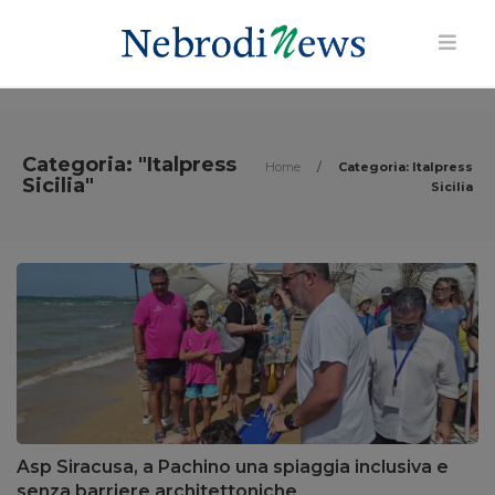
Categoria: "Italpress
Home
/
Categoria: Italpress
Sicilia"
Sicilia
Asp Siracusa, a Pachino una spiaggia inclusiva e
senza barriere architettoniche