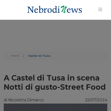
Home
/
Castel di Tusa
A Castel di Tusa in scena
Notti di gusto-Street Food
di Nicoletta Dimarco
25/07/2024