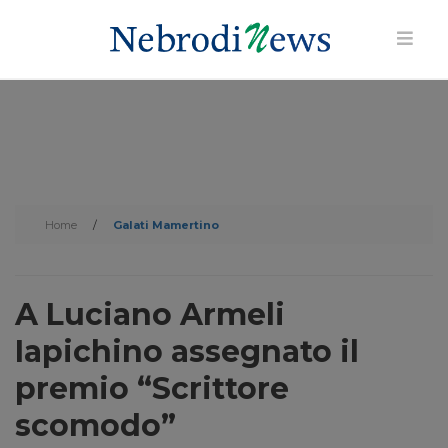
Home
/
Galati Mamertino
A Luciano Armeli
Iapichino assegnato il
premio “Scrittore
scomodo”