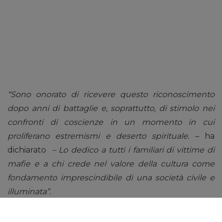
“Sono onorato di ricevere questo riconoscimento
dopo anni di battaglie e, soprattutto, di stimolo nei
confronti di coscienze in un momento in cui
proliferano estremismi e deserto spirituale.
– ha
dichiarato
– Lo dedico a tutti i familiari di vittime di
mafie e a chi crede nel valore della cultura come
fondamento imprescindibile di una società civile e
illuminata”.