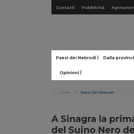
Contatti
Pubblicità
Agriturism
Paesi dei Nebrodi
Dalla provinc
Opinioni
Home
/
Paesi dei Nebrodi
A Sinagra la prim
del Suino Nero d