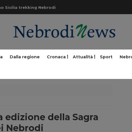
o Sicilia trekking Nebrodi
ia
Dalla regione
Cronaca
Attualità
Sport
Nebr
a edizione della Sagra
ei Nebrodi