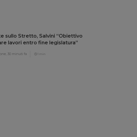
e sullo Stretto, Salvini “Obiettivo
iare lavori entro fine legislatura”
one,
30 minuti fa
1 min