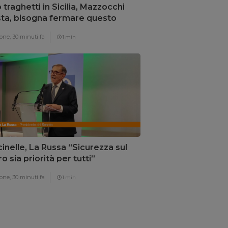
 traghetti in Sicilia, Mazzocchi
ta, bisogna fermare questo
mpio”
one,
30 minuti fa
1 min
inelle, La Russa “Sicurezza sul
o sia priorità per tutti”
one,
30 minuti fa
1 min