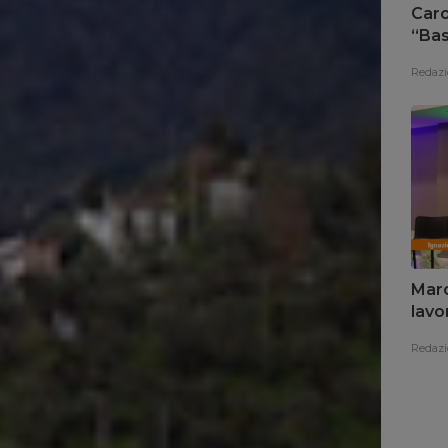
Caro
“Bas
sce
Redazi
Marc
lavor
Redazi