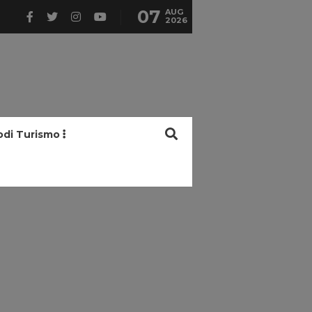
07
AUG
2026
odi Turismo