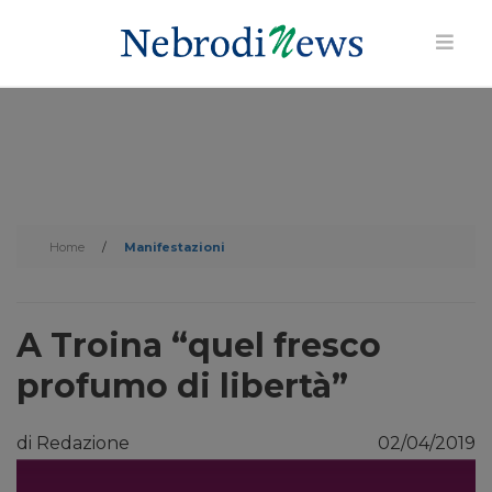
Home
/
Manifestazioni
A Troina “quel fresco
profumo di libertà”
di Redazione
02/04/2019