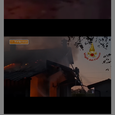
Loaded
:
Unmute