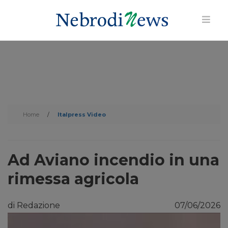
Home
/
Italpress Video
Ad Aviano incendio in una
rimessa agricola
di Redazione
07/06/2026