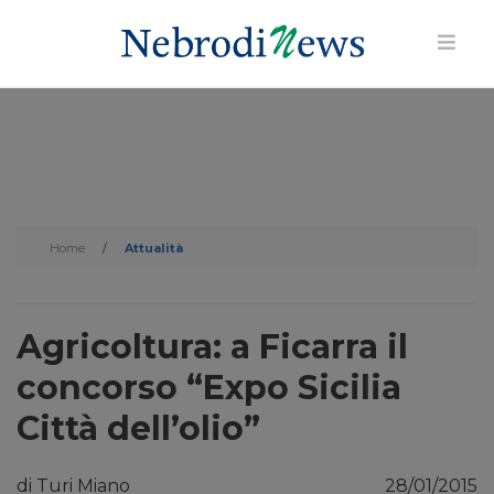
Home
/
Attualità
Agricoltura: a Ficarra il
concorso “Expo Sicilia
Città dell’olio”
di Turi Miano
28/01/2015