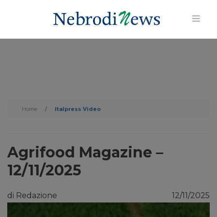
Home
/
Italpress Video
Agrifood Magazine –
12/11/2025
di Redazione
12/11/2025