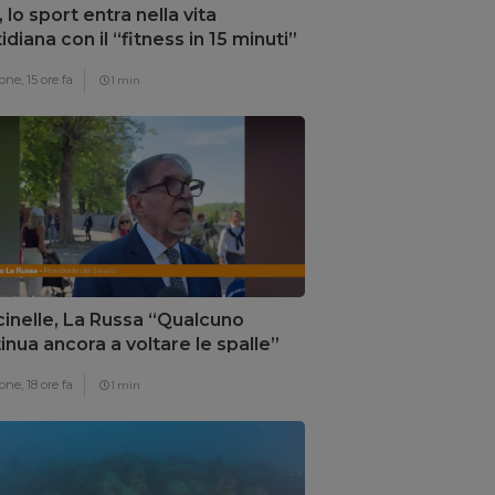
, lo sport entra nella vita
idiana con il “fitness in 15 minuti”
one,
15 ore fa
1 min
inelle, La Russa “Qualcuno
inua ancora a voltare le spalle”
one,
18 ore fa
1 min