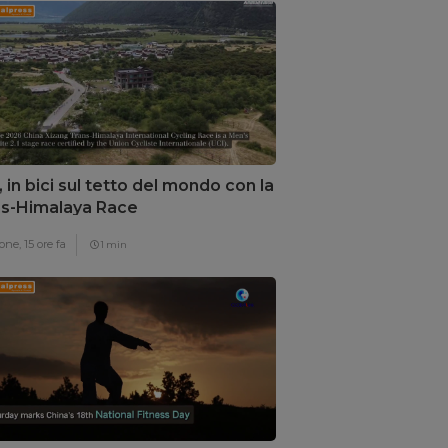
, in bici sul tetto del mondo con la
s-Himalaya Race
one,
15 ore fa
1 min