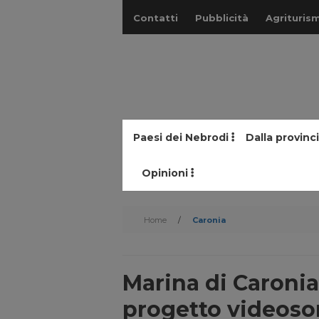
Contatti
Pubblicità
Agriturism
Paesi dei Nebrodi
Dalla provinc
Opinioni
Home
/
Caronia
Marina di Caronia,
progetto videoso