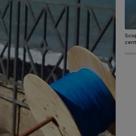
Scop
cent
del 
Redazi