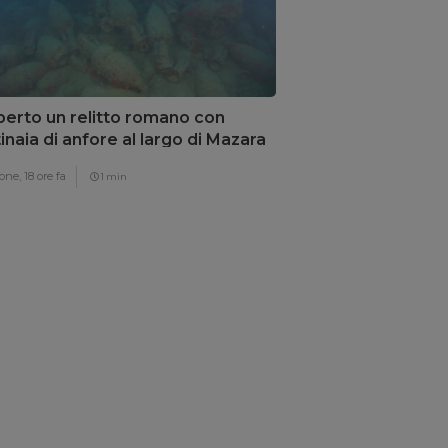
erto un relitto romano con
inaia di anfore al largo di Mazara
Vallo
one,
18 ore fa
1 min