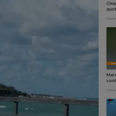
Cina
quot
Redazi
Marc
cont
Redazi