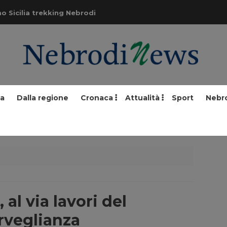
o Sicilia trekking Nebrodi
ia
Dalla regione
Cronaca
Attualità
Sport
Nebr
 al via lavori del
rveglianza