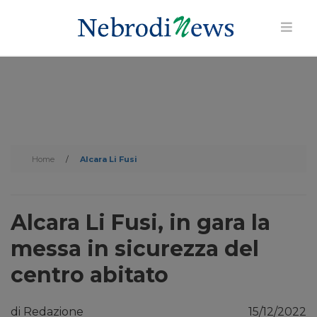
Home
/
Alcara Li Fusi
Alcara Li Fusi, in gara la
messa in sicurezza del
centro abitato
di Redazione
15/12/2022