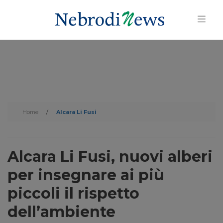
Home
/
Alcara Li Fusi
Alcara Li Fusi, nuovi alberi
per insegnare ai più
piccoli il rispetto
dell’ambiente