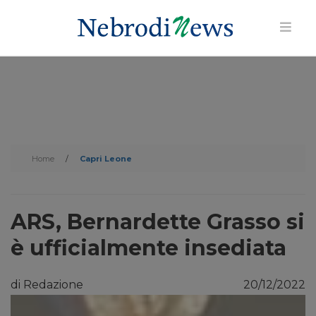
Home
/
Capri Leone
ARS, Bernardette Grasso si
è ufficialmente insediata
di Redazione
20/12/2022