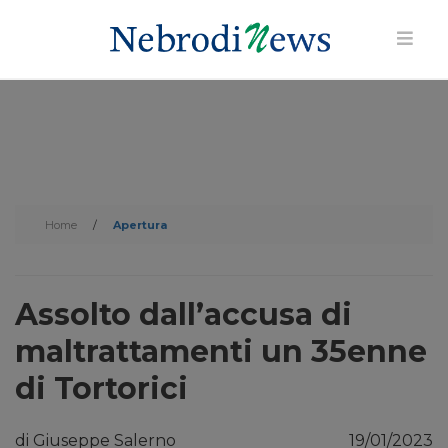
Home
/
Apertura
Assolto dall’accusa di
maltrattamenti un 35enne
di Tortorici
di Giuseppe Salerno
19/01/2023