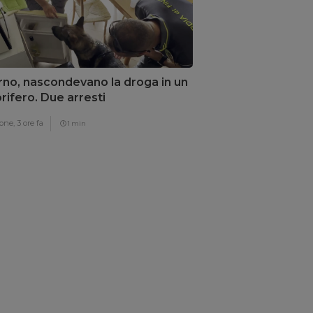
rno, nascondevano la droga in un
orifero. Due arresti
one,
3 ore fa
1 min