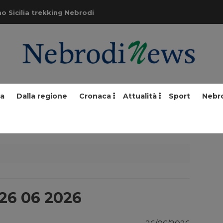
o Sicilia trekking Nebrodi
ia
Dalla regione
Cronaca
Attualità
Sport
Nebr
 26 06 2026