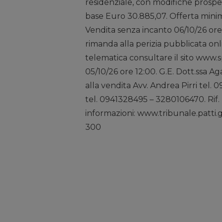
residenziale, con modifiche prospe
base Euro 30.885,07. Offerta minima
Vendita senza incanto 06/10/26 ore 1
rimanda alla perizia pubblicata onl
telematica consultare il sito www.s
05/10/26 ore 12:00. G.E. Dott.ssa A
alla vendita Avv. Andrea Pirri tel.
tel. 0941328495 – 3280106470. Rif
informazioni: www.tribunale.patti.
300