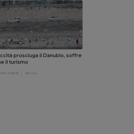
iccità prosciuga il Danubio, soffre
e il turismo
one,
3 ore fa
1 min