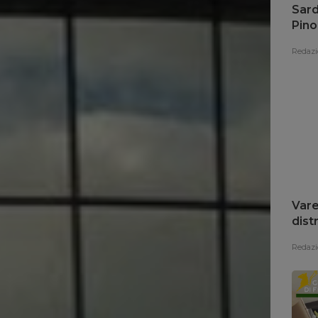
Sard
Pino
fon
Redazi
Vare
dist
Redazi