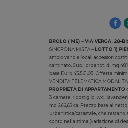
BROLO ( ME)
–
VIA VERGA, 28-BI
SINCRONA MISTA –
LOTTO 1) PI
ampio vano e locali accessori costitui
cantinato, Sup. lorda tot. di mq 4
base Euro 43.561,05. Offerta minima
VENDITA TELEMATICA MODALITA’
PROPRIETÀ DI APPARTAMENTO
c
3 camere, ripostiglio, w.c., lavanderi
mq 266,65 ca. Prezzo base al netto
urbanistica/catastale, che restano a
conto nella stima (variazione di de