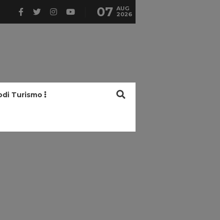
07
AUG
2026
odi Turismo