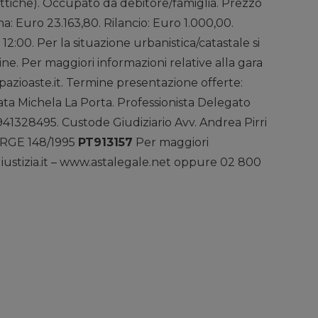
ttiche). Occupato da debitore/famiglia. Prezzo
: Euro 23.163,80. Rilancio: Euro 1.000,00.
2:00. Per la situazione urbanistica/catastale si
ine. Per maggiori informazioni relative alla gara
pazioaste.it. Termine presentazione offerte:
gata Michela La Porta. Professionista Delegato
 0941328495. Custode Giudiziario Avv. Andrea Pirri
. RGE 148/1995
PT913157
Per maggiori
giustizia.it – www.astalegale.net oppure 02 800