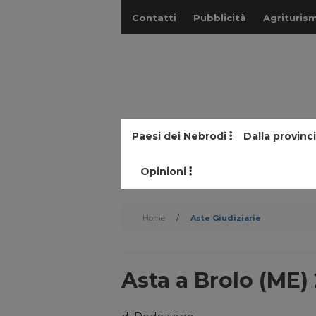
Contatti
Pubblicità
Agriturism
Paesi dei Nebrodi
Dalla provinc
Opinioni
Home
/
Aste Giudiziarie
Asta a Brolo (ME)