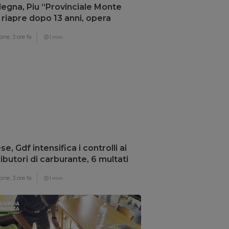
egna, Piu “Provinciale Monte
 riapre dopo 13 anni, opera
damentale”
one,
3 ore fa
1 min
se, Gdf intensifica i controlli ai
ributori di carburante, 6 multati
one,
3 ore fa
1 min