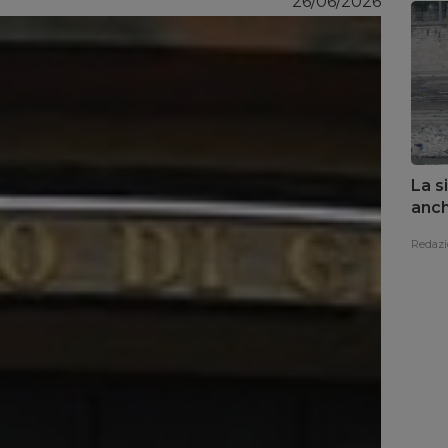
26/06/2026
La s
anch
Redazi