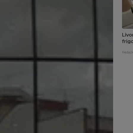
Livo
frig
Redazi