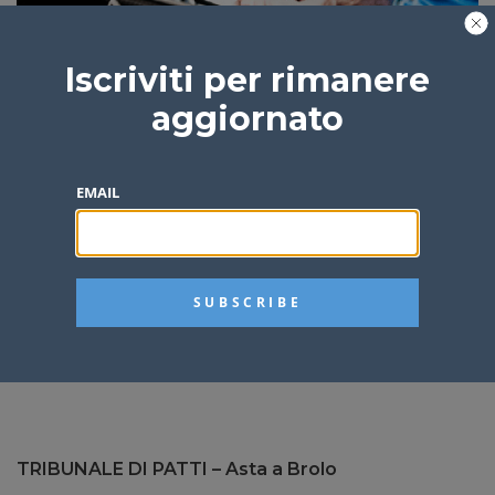
Iscriviti per rimanere
aggiornato
Quanto può durare una batteria in un’auto?
EMAIL
assistenzadigitrend
3 anni fa
3 min
TRIBUNALE DI PATTI – Asta a Brolo