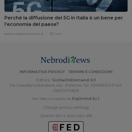
Perché la diffusione del 5G in Italia è un bene per
l’economia del paese?
assistenzadigitrend
5 anni fa
2 min
INFORMATIVA PRIVACY
TERMINI E CONDIZIONI
Editore:
SiciliaOnDemand Srl
Via Castellana Bandiera, 4/a – Palermo Tel: 3511369305 P.IVA:
06220270828
Sito Web sviluppato da
Digitrend S.r.l
.
Change privacy settings
Questo sito è associato alla