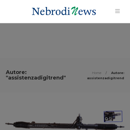
Autore:
Home
/
Autore:
"assistenzadigitrend"
assistenzadigitrend