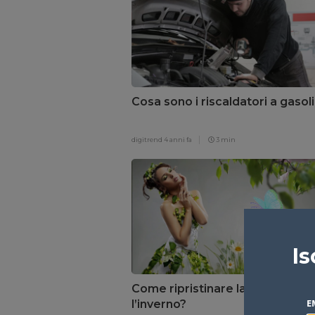
Cosa sono i riscaldatori a gasol
digitrend
4 anni fa
3 min
Is
Come ripristinare la pelle dopo
E
l’inverno?