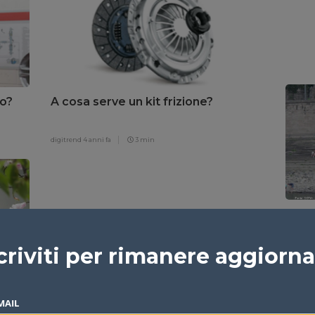
io?
A cosa serve un kit frizione?
digitrend
4 anni fa
3 min
La si
soffr
criviti per rimanere aggiorn
Redazi
MAIL