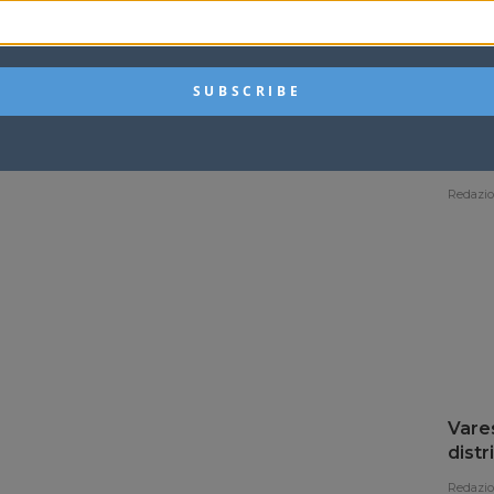
Sard
Pino 
fond
Redazi
Vares
distr
Redazi