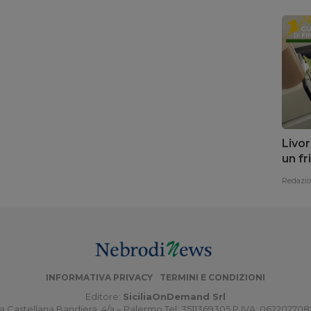
Livo
un fr
Redazi
INFORMATIVA PRIVACY
TERMINI E CONDIZIONI
Editore:
SiciliaOnDemand Srl
a Castellana Bandiera, 4/a – Palermo Tel: 3511369305 P.IVA: 06220270