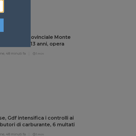
egna, Piu “Provinciale Monte
riapre dopo 13 anni, opera
amentale”
one,
48 minuti fa
1 min
e, Gdf intensifica i controlli ai
ibutori di carburante, 6 multati
one,
48 minuti fa
1 min