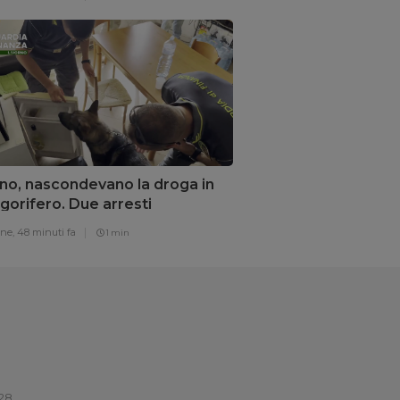
rno, nascondevano la droga in
igorifero. Due arresti
one,
48 minuti fa
1 min
828