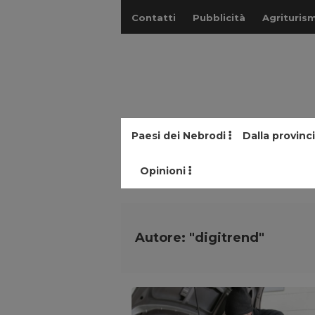
Contatti
Pubblicità
Agriturism
Paesi dei Nebrodi
Dalla provinc
Opinioni
Autore: "digitrend"