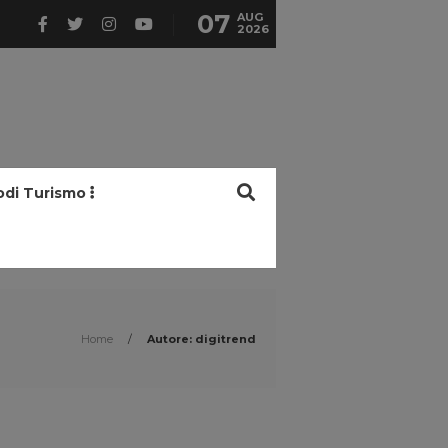
07
AUG
2026
odi Turismo
Home
/
Autore: digitrend