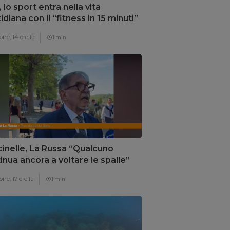
, lo sport entra nella vita
idiana con il “fitness in 15 minuti”
one,
14 ore fa
1 min
inelle, La Russa “Qualcuno
inua ancora a voltare le spalle”
one,
17 ore fa
1 min