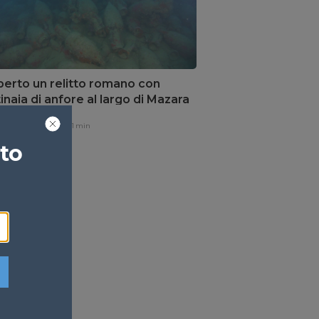
erto un relitto romano con
inaia di anfore al largo di Mazara
Vallo
one,
17 ore fa
1 min
ato