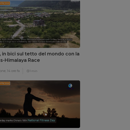
, in bici sul tetto del mondo con la
s-Himalaya Race
one,
14 ore fa
1 min