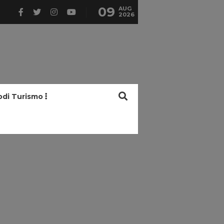
09
AUG
2026
odi Turismo