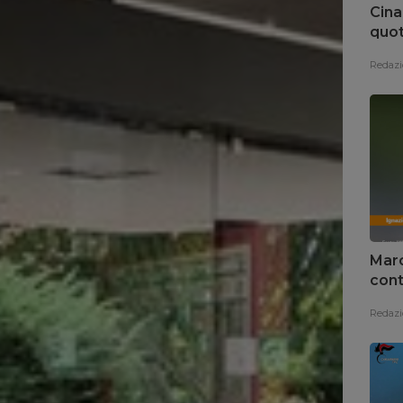
Cina
quot
Redazi
Marc
cont
Redazi