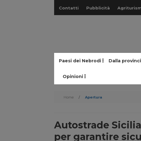
Contatti
Pubblicità
Agriturism
Paesi dei Nebrodi
Dalla provinc
Opinioni
Home
/
Apertura
Autostrade Sicili
per garantire sicu