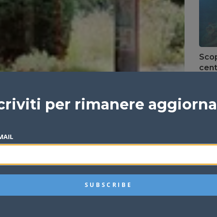
Scop
cent
del 
Redazi
criviti per rimanere aggiorn
MAIL