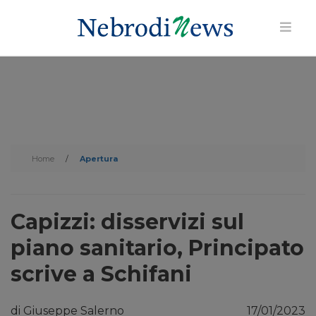
Home
/
Apertura
Capizzi: disservizi sul
piano sanitario, Principato
scrive a Schifani
di Giuseppe Salerno
17/01/2023