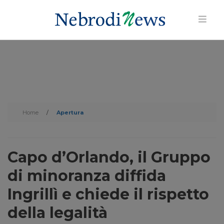
Home
/
Apertura
Capo d’Orlando, il Gruppo
di minoranza diffida
Ingrillì e chiede il rispetto
della legalità