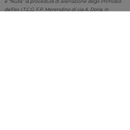
è “Nulla” la procedura di alienazione degli Immobili
dell’ex I.T.C.G. F.P. Merendino di via A. Doria, in
quanto effettuata in palese violazione della
normativa vigente ed in particolare dei commi 1 e 2
dell’art.33bis comma 7 della L.111/2011 introdotto
dall’art.27 comma 1 della L.214/2011 che ha sostituito i
commi 1 e 2 dell’ex art.58 della L.133/2008.