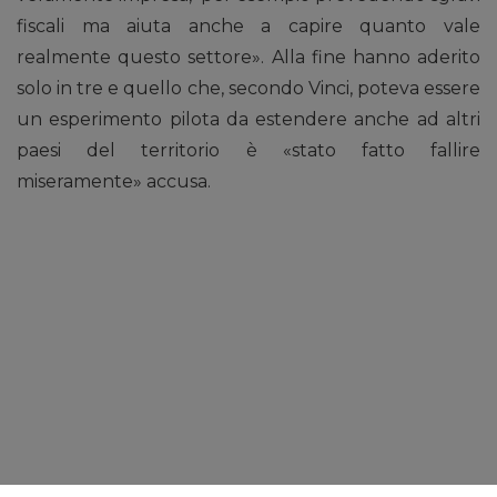
fiscali ma aiuta anche a capire quanto vale
realmente questo settore». Alla fine hanno aderito
solo in tre e quello che, secondo Vinci, poteva essere
un esperimento pilota da estendere anche ad altri
paesi del territorio è «stato fatto fallire
miseramente» accusa.