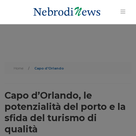
Home
/
Capo d'Orlando
Capo d’Orlando, le
potenzialità del porto e la
sfida del turismo di
qualità