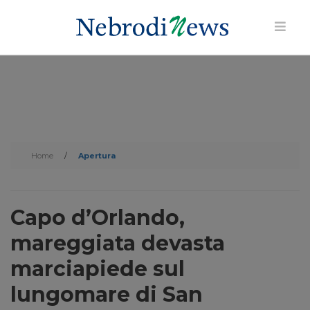
Home
/
Apertura
Capo d’Orlando,
mareggiata devasta
marciapiede sul
lungomare di San