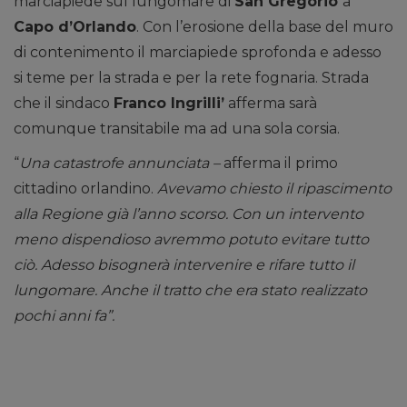
marciapiede sul lungomare di
San Gregorio
a
Capo d’Orlando
. Con l’erosione della base del muro
di contenimento il marciapiede sprofonda e adesso
si teme per la strada e per la rete fognaria. Strada
che il sindaco
Franco Ingrilli’
afferma sarà
comunque transitabile ma ad una sola corsia.
“
Una catastrofe annunciata –
afferma il primo
cittadino orlandino.
Avevamo chiesto il ripascimento
alla Regione già l’anno scorso. Con un intervento
meno dispendioso avremmo potuto evitare tutto
ciò. Adesso bisognerà intervenire e rifare tutto il
lungomare. Anche il tratto che era stato realizzato
pochi anni fa”.