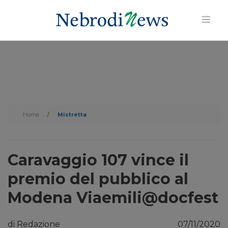
Home
/
Mistretta
Caravaggio 107 vince il
premio del pubblico al
Modena Viaemili@docfest
di Redazione
07/11/2020