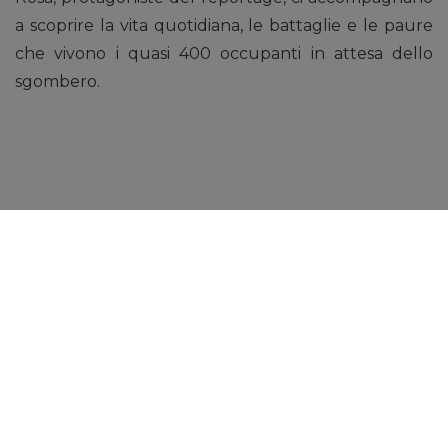
a scoprire la vita quotidiana, le battaglie e le paure
che vivono i quasi 400 occupanti in attesa dello
sgombero.
“La prima cosa che mi ha colpito è stato il brusio di