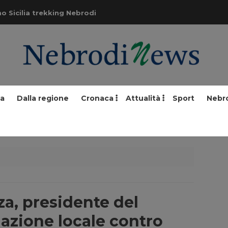
o Sicilia trekking Nebrodi
ia
Dalla regione
Cronaca
Attualità
Sport
Nebr
a, presidente del
iazione locale contro