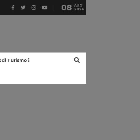
08
AUG
2026
odi Turismo