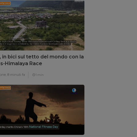
, in bici sul tetto del mondo con la
s-Himalaya Race
one,
8 minuti fa
1 min