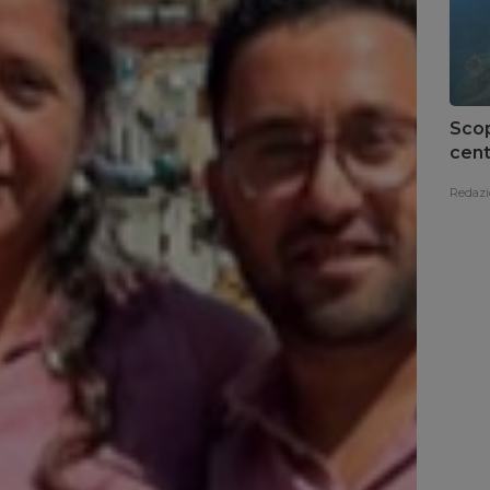
Scop
cent
del 
Redazi