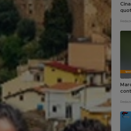
Cina
quot
Redazi
Marc
cont
Redazi