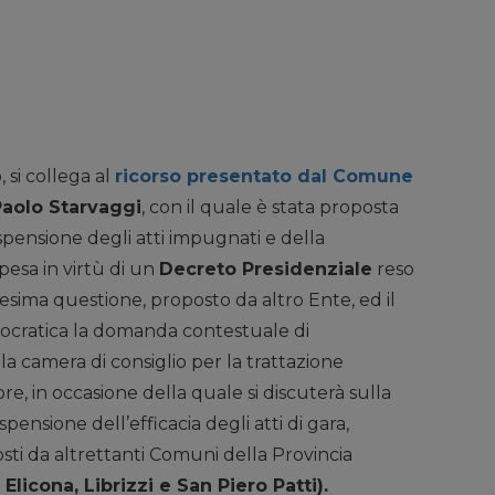
, si collega al
ricorso presentato dal Comune
Paolo Starvaggi
, con il quale è stata proposta
spensione degli atti impugnati e della
pesa in virtù di un
Decreto Presidenziale
reso
sima questione, proposto da altro Ente, ed il
ocratica la domanda contestuale di
la camera di consiglio per la trattazione
re, in occasione della quale si discuterà sulla
nsione dell’efficacia degli atti di gara,
osti da altrettanti Comuni della Provincia
licona, Librizzi e San Piero Patti).