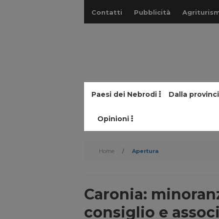
Contatti
Pubblicità
Agriturism
Paesi dei Nebrodi
Dalla provinc
Opinioni
Home
/
Apertura
Caronia: minoranz
consiglio e assoc