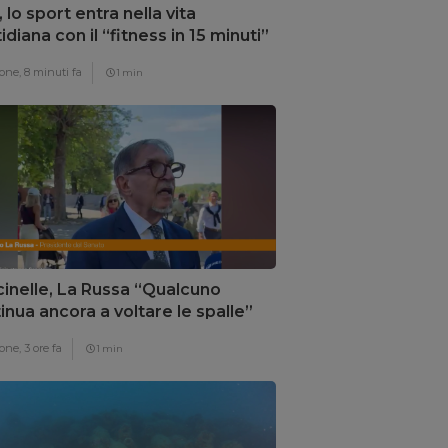
, lo sport entra nella vita
idiana con il “fitness in 15 minuti”
one,
8 minuti fa
1 min
inelle, La Russa “Qualcuno
inua ancora a voltare le spalle”
one,
3 ore fa
1 min