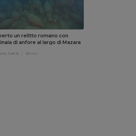
erto un relitto romano con
inaia di anfore al largo di Mazara
Vallo
one,
3 ore fa
1 min