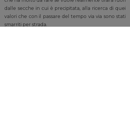
che ha molto da fare se vuole realmente tirarsi fuori
dalle secche in cui è precipitata, alla ricerca di quei
valori che con il passare del tempo via via sono stati
smarriti per strada.
Questo gruppo teatrale dell’associazione ANSPI