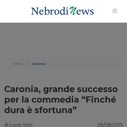
Home
/
Caronia
Caronia, grande successo
per la commedia “Finché
dura è sfortuna”
di Lucio Volo
05/08/2019