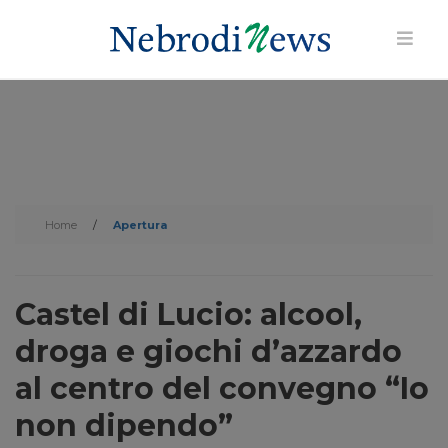
Home
/
Apertura
Castel di Lucio: alcool,
droga e giochi d’azzardo
al centro del convegno “Io
non dipendo”