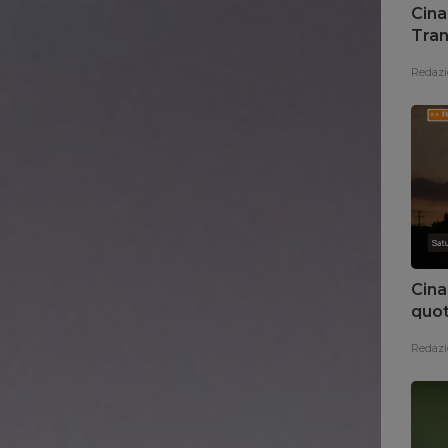
Cina
Tran
Redazi
Cina
quot
Redazi