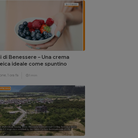
i di Benessere – Una crema
eica ideale come spuntino
one,
1 ora fa
1 min