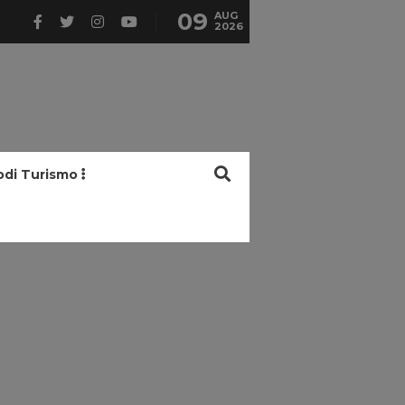
09
AUG
2026
odi Turismo