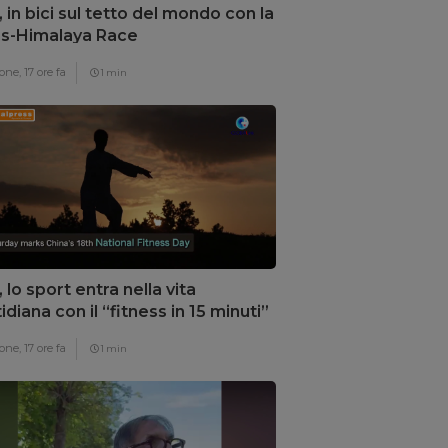
, in bici sul tetto del mondo con la
s-Himalaya Race
one,
17 ore fa
1 min
, lo sport entra nella vita
idiana con il “fitness in 15 minuti”
one,
17 ore fa
1 min