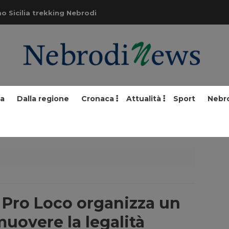
o Sicilia trekking Nebrodi
ia
Dalla regione
Cronaca
Attualità
Sport
Nebr
la Pro Loco organizza un
uovere la legalità