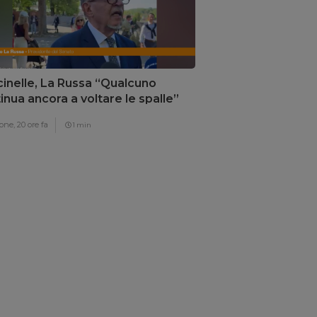
inelle, La Russa “Qualcuno
inua ancora a voltare le spalle”
one,
20 ore fa
1 min