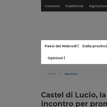
Contatti
Pubblicità
Agriturism
Paesi dei Nebrodi
Dalla provinc
Opinioni
Home
/
Apertura
Castel di Lucio, 
incontro per prom