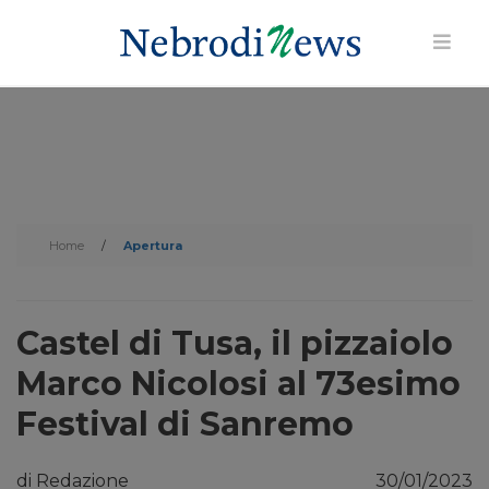
Home
/
Apertura
Castel di Tusa, il pizzaiolo
Marco Nicolosi al 73esimo
Festival di Sanremo
di Redazione
30/01/2023