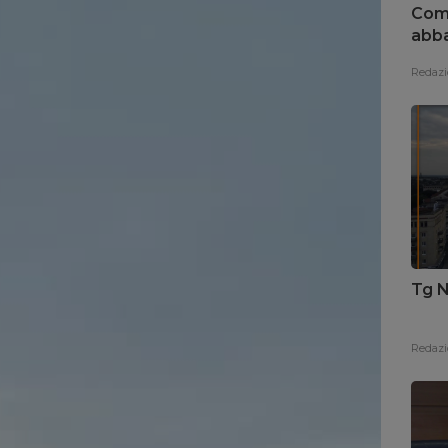
Coma
abba
Redazi
Tg N
Redazi