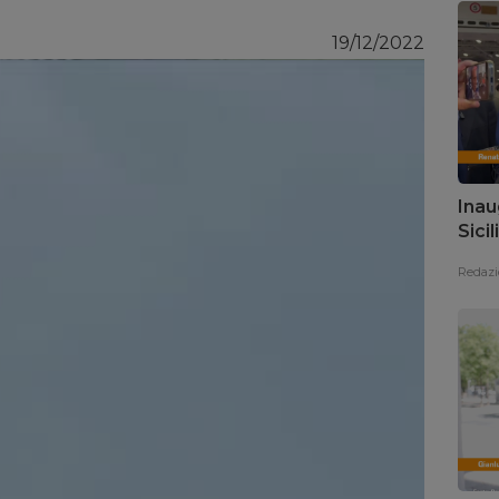
19/12/2022
Inau
Sici
pres
Redazi