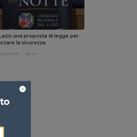
Lazio una proposta di legge per
orzare la sicurezza
one,
9 ore fa
1 min
ato