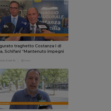
gurato traghetto Costanza I di
lia, Schifani “Mantenuto impegni
i”
one,
6 ore fa
1 min