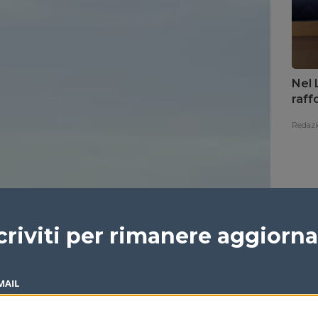
Nel 
raff
Redazi
criviti per rimanere aggiorn
MAIL