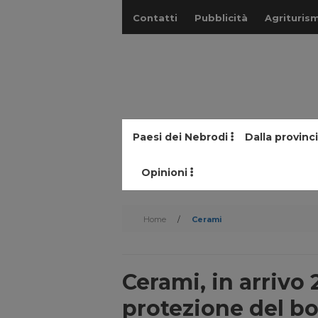
Contatti
Pubblicità
Agriturism
Paesi dei Nebrodi
Dalla provinc
Opinioni
Home
/
Cerami
Cerami, in arrivo 
protezione del b