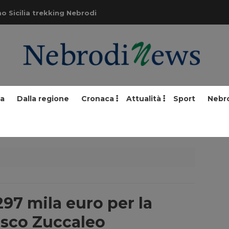
o Sicilia trekking Nebrodi
ia
Dalla regione
Cronaca
Attualità
Sport
Nebr
297 mila euro per la
osco Zuccaleo