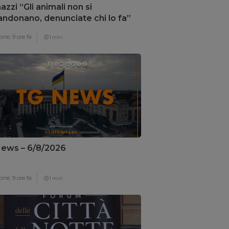
zzi “Gli animali non si
ndonano, denunciate chi lo fa”
one,
9 ore fa
1 min
ews – 6/8/2026
one,
9 ore fa
1 min