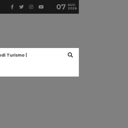
07
AUG
2026
odi Turismo