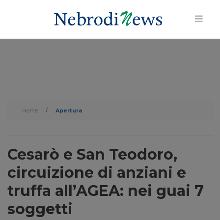
Home
/
Apertura
Cesarò e San Teodoro,
circuizione di anziani e
truffa all’AGEA: nei guai 7
soggetti