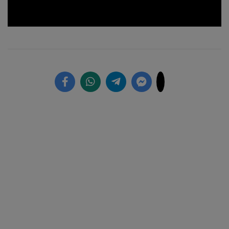
Loaded
:
Unmute
14.83%