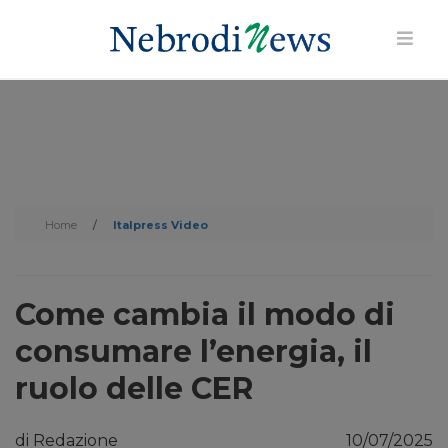
Home
/
Italpress Video
Come cambia il modo di
consumare l’energia, il
ruolo delle CER
di Redazione
10/07/2025