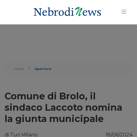
Home
/
Apertura
Comune di Brolo, il
sindaco Laccoto nomina
la giunta municipale
di Turi Milano
18/06/2024