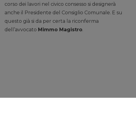
corso dei lavori nel civico consesso si designerà
anche il Presidente del Consiglio Comunale. E su
questo già si da per certa la riconferma
dell’avvocato
Mimmo Magistro
.