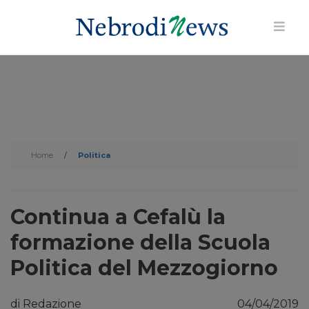
Home
/
Politica
Continua a Cefalù la
formazione della Scuola
Politica del Mezzogiorno
di Redazione
04/04/2019