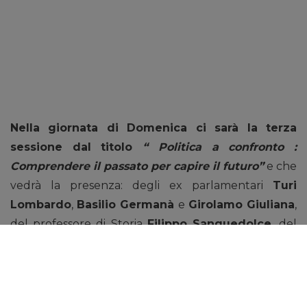
Nella giornata di Domenica ci sarà la terza
sessione dal titolo
“ Politica a confronto :
Comprendere il passato per capire il futuro”
e che
vedrà la presenza: degli ex parlamentari
Turi
Lombardo
,
Basilio Germanà
e
Girolamo Giuliana
,
del professore di Storia
Filippo Sanguedolce,
del
consigliere comunale di Palermo,
Fabrizio
Ferrandelli
e di
Michele Catanzaro
e
Danilo Lo
Giudice
, deputati dell’Assemblea regionale siciliana.
Quest’ultima sessione sarà coordinata da