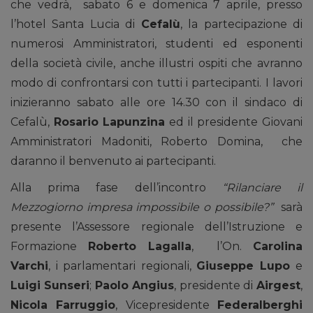
che vedrà, sabato 6 e domenica 7 aprile, presso
l’hotel Santa Lucia di
Cefalù
, la partecipazione di
numerosi Amministratori, studenti ed esponenti
della società civile, anche illustri ospiti che avranno
modo di confrontarsi con tutti i partecipanti. I lavori
inizieranno sabato alle ore 14.30 con il sindaco di
Cefalù,
Rosario Lapunzina
ed il presidente Giovani
Amministratori Madoniti, Roberto Domina, che
daranno il benvenuto ai partecipanti.
Alla prima fase dell’incontro
“Rilanciare il
Mezzogiorno impresa impossibile o possibile?”
sarà
presente l’Assessore regionale dell’Istruzione e
Formazione
Roberto Lagalla
, l’On.
Carolina
Varchi
, i parlamentari regionali,
Giuseppe Lupo
e
Luigi Sunseri
;
Paolo Angius
, presidente di
Airgest
,
Nicola Farruggio
, Vicepresidente
Federalberghi