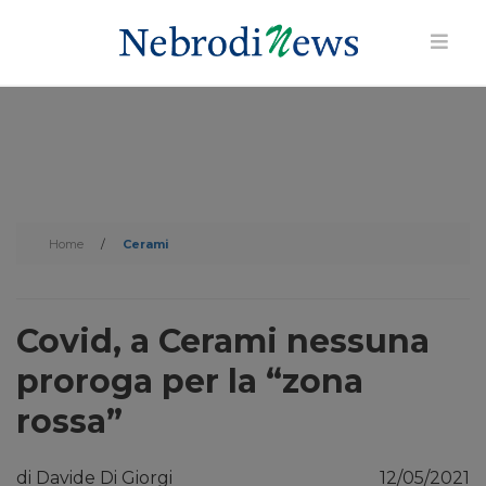
Home
/
Cerami
Covid, a Cerami nessuna
proroga per la “zona
rossa”
di Davide Di Giorgi
12/05/2021