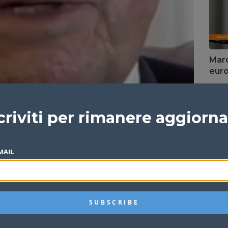
Marc
euro
Redazi
criviti per rimanere aggiorn
MAIL