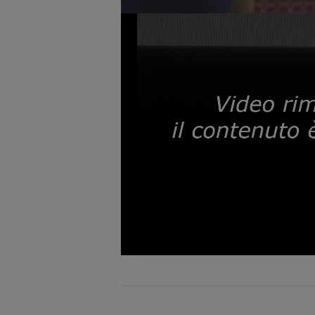
Loaded
:
Unmute
59.71%