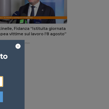
inelle, Fidanza “Istituita giornata
pea vittime sul lavoro l’8 agosto”
one,
8 ore fa
1 min
ato