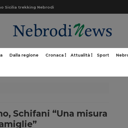
o Sicilia trekking Nebrodi
ia
Dalla regione
Cronaca
Attualità
Sport
Nebr
mo, Schifani “Una misura
famiglie”