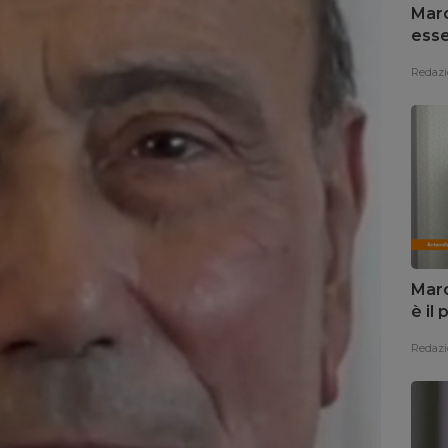
Marc
esse
Redazi
Marc
è il
Redazi