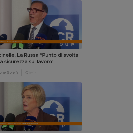
inelle, La Russa “Punto di svolta
la sicurezza sul lavoro”
one,
5 ore fa
1 min