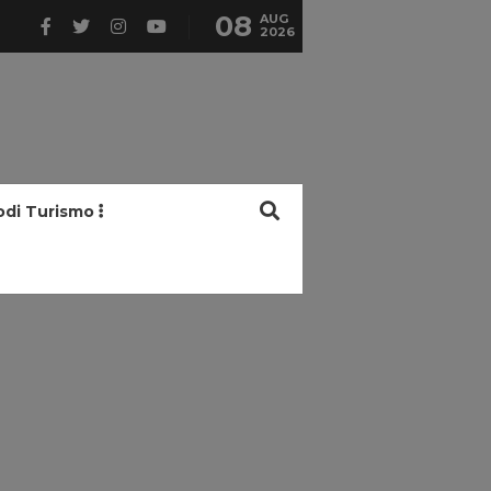
08
AUG
2026
odi Turismo