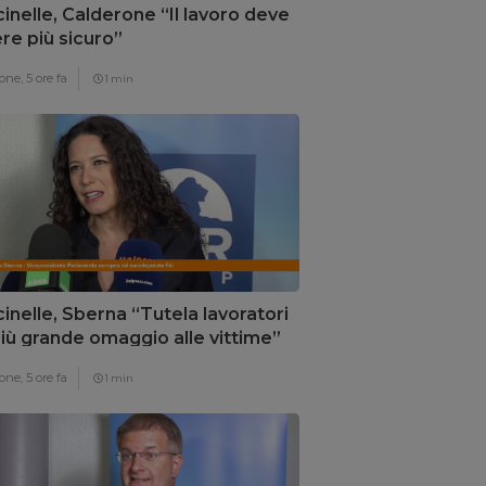
inelle, Calderone “Il lavoro deve
re più sicuro”
one,
5 ore fa
1 min
inelle, Sberna “Tutela lavoratori
 più grande omaggio alle vittime”
one,
5 ore fa
1 min