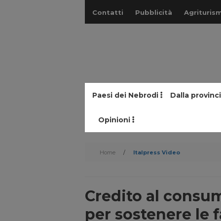
Contatti
Pubblicità
Agriturism
Paesi dei Nebrodi
Dalla provinc
Opinioni
Home
/
Italpress Video
Credito al consu
per sostenere le 