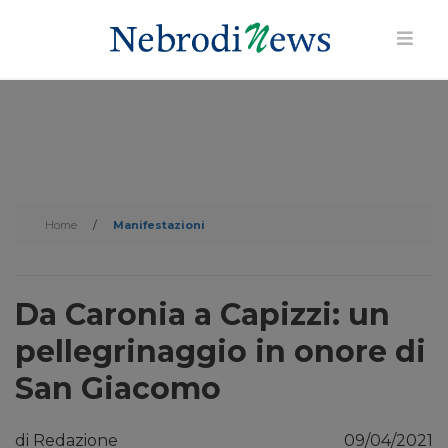
Home
/
Manifestazioni
Da Caronia a Capizzi: un
pellegrinaggio in onore di
San Giacomo
di Redazione
09/04/2021