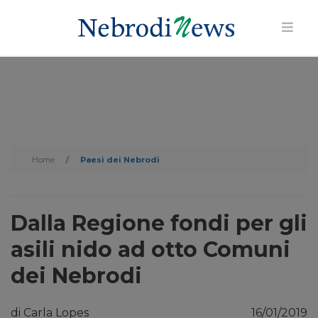
Home
/
Paesi dei Nebrodi
Dalla Regione fondi per gli
asili nido ad otto Comuni
dei Nebrodi
di Carla Lopes
16/01/2019